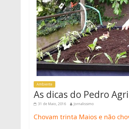
Ambiente
As dicas do Pedro Agr
31 de Maio, 2016
Jornalissimo
Chovam trinta Maios e não cho