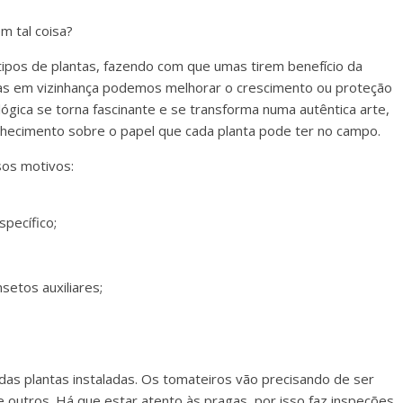
m tal coisa?
 tipos de plantas, fazendo com que umas tirem benefício da
ntas em vizinhança podemos melhorar o crescimento ou proteção
ológica se torna fascinante e se transforma numa autêntica arte,
hecimento sobre o papel que cada planta pode ter no campo.
sos motivos:
pecífico;
setos auxiliares;
s plantas instaladas. Os tomateiros vão precisando de ser
 outros. Há que estar atento às pragas, por isso faz inspeções