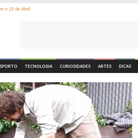
e o 25 de Abril
s gelados?
 por que suamos?
e Portugal: a história, as origens, o que se festeja
de Maio é o Dia do Trabalhador?
SPORTO
TECNOLOGIA
CURIOSIDADES
ARTES
DICAS