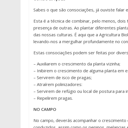
Sabes o que são consociações, já ouviste falar e
Esta é a técnica de combinar, pelo menos, dois
presença de outras. Ao plantar diferentes pla
das nossas culturas. É aqui que a Agricultura Bi
levando-nos a mergulhar profundamente no con
Estas consociações podem ser feitas por diver
– Auxiliarem o crescimento da planta vizinha;
– Inibirem o crescimento de alguma planta em es
– Servirem de isco de pragas;
– Atraírem polinizadores:
– Servirem de refúgio ou local de postura para in
– Repelirem pragas.
NO CAMPO
No campo, deverás acompanhar o crescimento da
conduzidos, assim como os pepinos, melancias e