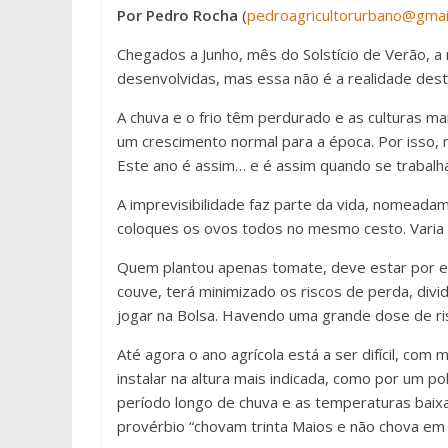
Por Pedro Rocha
(
pedroagricultorurbano@gmai
Chegados a Junho, mês do Solstício de Verão, a
desenvolvidas, mas essa não é a realidade dest
A chuva e o frio têm perdurado e as culturas 
um crescimento normal para a época. Por isso, 
Este ano é assim… e é assim quando se trabalh
A imprevisibilidade faz parte da vida, nomeadam
coloques os ovos todos no mesmo cesto. Varia 
Quem plantou apenas tomate, deve estar por est
couve, terá minimizado os riscos de perda, div
jogar na Bolsa. Havendo uma grande dose de ri
Até agora o ano agrícola está a ser difícil, com 
instalar na altura mais indicada, como por um 
período longo de chuva e as temperaturas baixa
provérbio “chovam trinta Maios e não chova em 