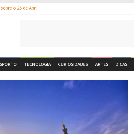
sobre o 25 de Abril
am os gelados?
or e por que suamos?
Dia de Portugal: a história, as origens, o que se festeja
e 1 de Maio é o Dia do Trabalhador?
SPORTO
TECNOLOGIA
CURIOSIDADES
ARTES
DICAS