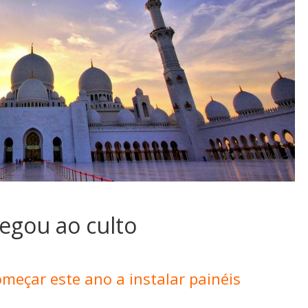
hegou ao culto
meçar este ano a instalar painéis