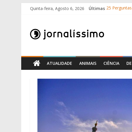
Skip
Quinta-feira, Agosto 6, 2026
Últimas
25 Perguntas 
to
Como surgir
content
Jornalissimo
O que é o su
10 de Junho, 
Por que é qu
Jornalissimo
ATUALIDADE
ANIMAIS
CIÊNCIA
DE