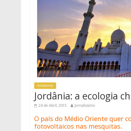
Ambiente
Jordânia: a ecologia c
24 de Abril, 2015
Jornalissimo
O país do Médio Oriente quer co
fotovoltaicos nas mesquitas.