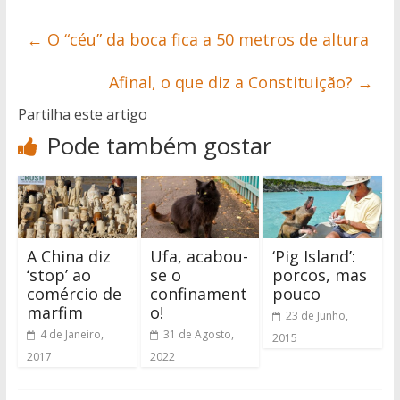
←
O “céu” da boca fica a 50 metros de altura
Afinal, o que diz a Constituição?
→
Partilha este artigo
Pode também gostar
A China diz
Ufa, acabou-
‘Pig Island’:
‘stop’ ao
se o
porcos, mas
comércio de
confinament
pouco
marfim
o!
23 de Junho,
4 de Janeiro,
31 de Agosto,
2015
2017
2022