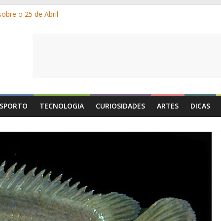
obre o 25 de Abril
m os gelados?
r e por que suamos?
ia de Portugal: a história, as origens, o que se festeja
 1 de Maio é o Dia do Trabalhador?
SPORTO
TECNOLOGIA
CURIOSIDADES
ARTES
DICAS