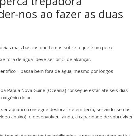
 perca trepadora
er-nos ao fazer as duas
ideias mais básicas que temos sobre o que é um peixe.
e fora de água” deve ser difícil de alcançar.
científico – passa bem fora de água, mesmo por longos
l da Papua Nova Guiné (Oceânia) consegue estar até seis dias
oxigénio do ar.
 ser aquático consegue deslocar-se em terra, servindo-se das
ídeo abaixo), e desenvolveu, ainda, a capacidade de sobreviver
ão tem piada: com tantas habilidades, a perca trepadora está a