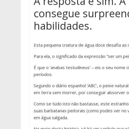
A resposta é sim. A
consegue surpreend
habilidades.
Esta pequena criatura de água doce desafia as 
Para ela, o significado da expressão “ser um peix
É que o ‘anabas testudineus’ – eis o seu nome 
períodos.
Segundo o diário espanhol ‘ABC’, o peixe natura
em terra sem morrer, por conseguir absorver o 
Como se tudo isto não bastasse, este estranho
suas barbatanas peitorais (como podes ver no v
em água salgada.
No meio desta história, só há um capítulo que n