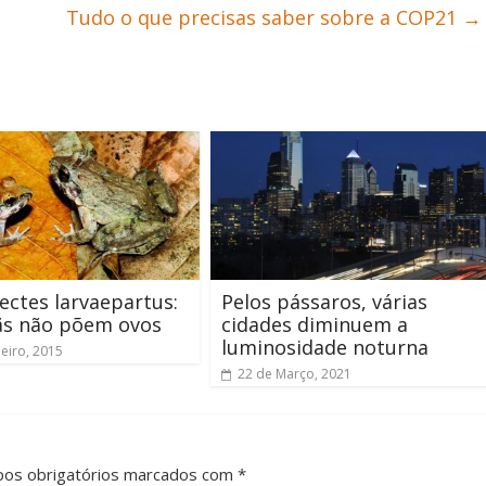
Tudo o que precisas saber sobre a COP21
→
ctes larvaepartus:
Pelos pássaros, várias
ãs não põem ovos
cidades diminuem a
luminosidade noturna
neiro, 2015
22 de Março, 2021
pos obrigatórios marcados com *