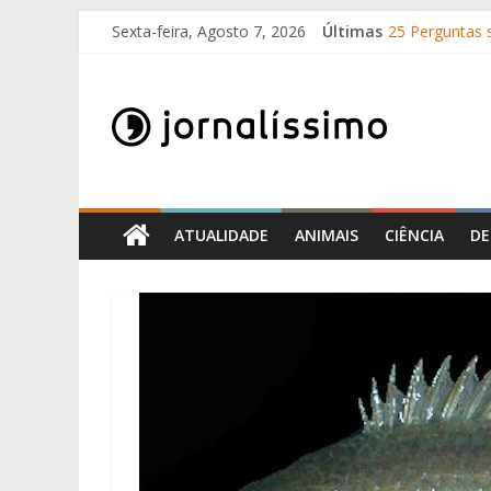
Skip
Sexta-feira, Agosto 7, 2026
Últimas
25 Perguntas s
to
Como surgira
content
Jornalissimo
O que é o suo
10 de Junho, D
Por que é que
Jornalissimo
ATUALIDADE
ANIMAIS
CIÊNCIA
DE