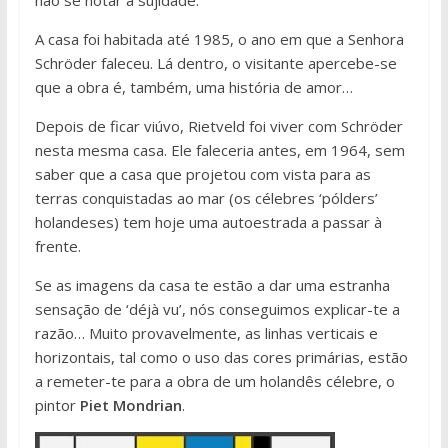
não se notar a sujidade.
A casa foi habitada até 1985, o ano em que a Senhora
Schröder faleceu. Lá dentro, o visitante apercebe-se
que a obra é, também, uma história de amor…
Depois de ficar viúvo, Rietveld foi viver com Schröder
nesta mesma casa. Ele faleceria antes, em 1964, sem
saber que a casa que projetou com vista para as
terras conquistadas ao mar (os célebres ‘pólders’
holandeses) tem hoje uma autoestrada a passar à
frente.
Se as imagens da casa te estão a dar uma estranha
sensação de ‘déjà vu’, nós conseguimos explicar-te a
razão… Muito provavelmente, as linhas verticais e
horizontais, tal como o uso das cores primárias, estão
a remeter-te para a obra de um holandês célebre, o
pintor
Piet Mondrian
.