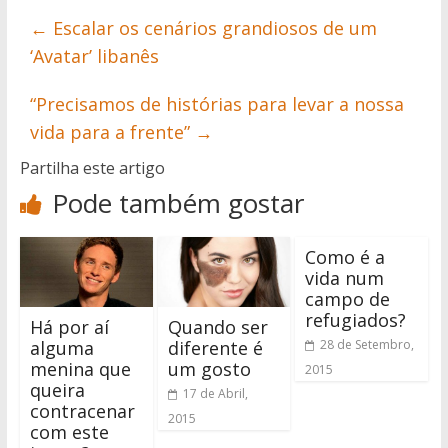
←
Escalar os cenários grandiosos de um
‘Avatar’ libanês
“Precisamos de histórias para levar a nossa
vida para a frente”
→
Partilha este artigo
Pode também gostar
Como é a
vida num
campo de
refugiados?
Há por aí
Quando ser
alguma
diferente é
28 de Setembro,
menina que
um gosto
2015
queira
17 de Abril,
contracenar
2015
com este