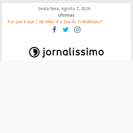
Skip
Sexta-feira, Agosto 7, 2026
to
Últimas
content
Por que é que 1 de Maio é o Dia do Trabalhador?
25 Perguntas sobre o 25 de Abril
Como surgiram os gelados?
O que é o suor e por que suamos?
10 de Junho, Dia de Portugal: a história, as origens, o que se
festeja
Jornalissimo
Jornalissimo