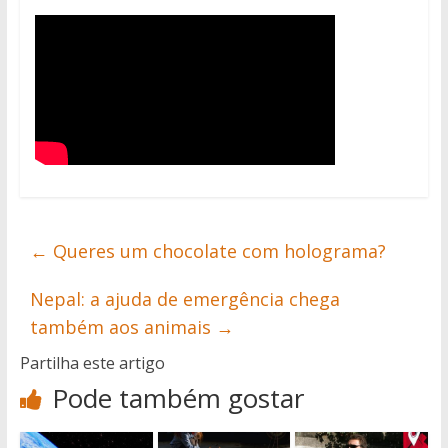
←
Queres um chocolate com holograma?
Nepal: a ajuda de emergência chega
também aos animais
→
Partilha este artigo
Pode também gostar