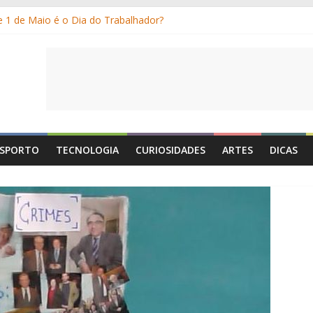
Dia de Portugal: a história, as origens, o que se festeja
e 1 de Maio é o Dia do Trabalhador?
sobre o 25 de Abril
am os gelados?
or e por que suamos?
SPORTO
TECNOLOGIA
CURIOSIDADES
ARTES
DICAS