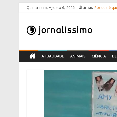
10 de Junho, 
Skip
Quinta-feira, Agosto 6, 2026
Últimas
Por que é qu
to
25 Perguntas 
content
Jornalissimo
Como surgir
O que é o su
Jornalissimo
ATUALIDADE
ANIMAIS
CIÊNCIA
DE