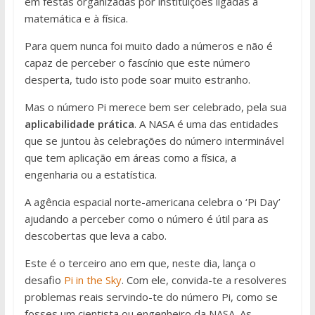
em festas organizadas por instituições ligadas à
matemática e à física.
Para quem nunca foi muito dado a números e não é
capaz de perceber o fascínio que este número
desperta, tudo isto pode soar muito estranho.
Mas o número Pi merece bem ser celebrado, pela sua
aplicabilidade prática
. A NASA é uma das entidades
que se juntou às celebrações do número interminável
que tem aplicação em áreas como a física, a
engenharia ou a estatística.
A agência espacial norte-americana celebra o ‘Pi Day’
ajudando a perceber como o número é útil para as
descobertas que leva a cabo.
Este é o terceiro ano em que, neste dia, lança o
desafio
Pi in the Sky
. Com ele, convida-te a resolveres
problemas reais servindo-te do número Pi, como se
fosses um cientista ou engenheiro da NASA. As