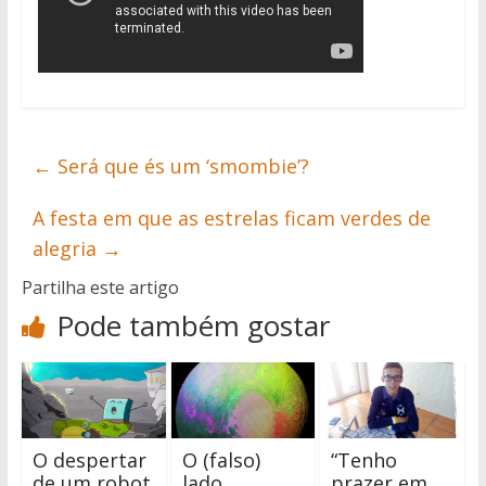
←
Será que és um ‘smombie’?
A festa em que as estrelas ficam verdes de
alegria
→
Partilha este artigo
Pode também gostar
O despertar
O (falso)
“Tenho
de um robot
lado
prazer em