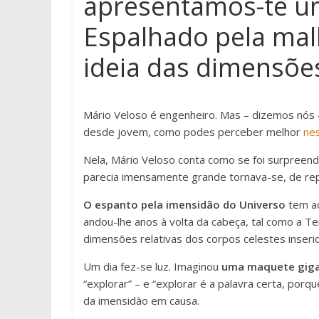
apresentamos-te um
Espalhado pela malh
ideia das dimensões
Mário Veloso é engenheiro. Mas – dizemos nós 
desde jovem, como podes perceber melhor
nes
Nela, Mário Veloso conta como se foi surpreen
parecia imensamente grande tornava-se, de rep
O espanto pela imensidão do Universo
tem ac
andou-lhe anos à volta da cabeça, tal como a Te
dimensões relativas dos corpos celestes inser
Um dia fez-se luz. Imaginou
uma maquete giga
“explorar” – e “explorar é a palavra certa, por
da imensidão em causa.