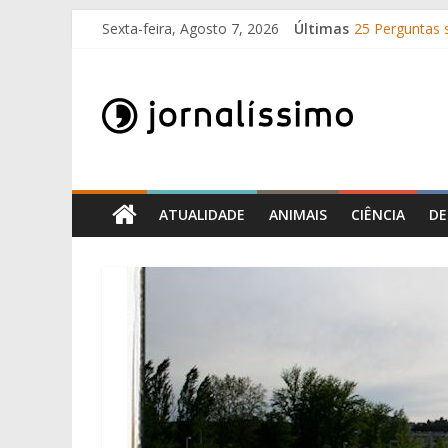
Skip
Sexta-feira, Agosto 7, 2026
Últimas
25 Perguntas s
to
Como surgira
content
Jornalissimo
O que é o suo
10 de Junho, D
Por que é que
Jornalissimo
ATUALIDADE
ANIMAIS
CIÊNCIA
DE