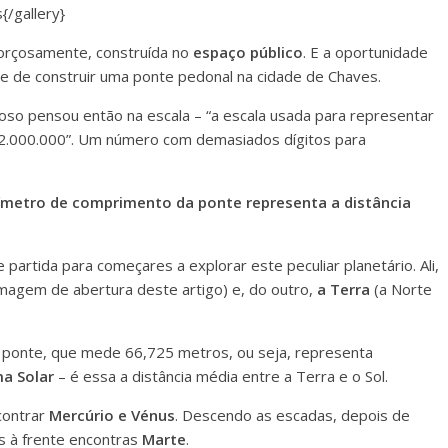
{/gallery}
forçosamente, construída no
espaço público
. E a oportunidade
ue de construir uma ponte pedonal na cidade de Chaves.
loso pensou então na escala – “a escala usada para representar
42.000.000”. Um número com demasiados dígitos para
límetro de comprimento da ponte representa a distância
partida para começares a explorar este peculiar planetário. Ali,
imagem de abertura deste artigo) e, do outro,
a Terra
(a Norte
da ponte, que mede 66,725 metros, ou seja, representa
ma Solar
– é essa a distância média entre a Terra e o Sol.
ncontrar
Mercúrio e Vénus
. Descendo as escadas, depois de
os à frente encontras
Marte
.