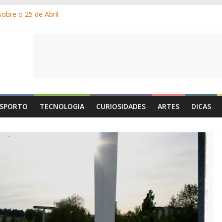
obre o 25 de Abril
m os gelados?
r e por que suamos?
ia de Portugal: a história, as origens, o que se festeja
 1 de Maio é o Dia do Trabalhador?
SPORTO
TECNOLOGIA
CURIOSIDADES
ARTES
DICAS