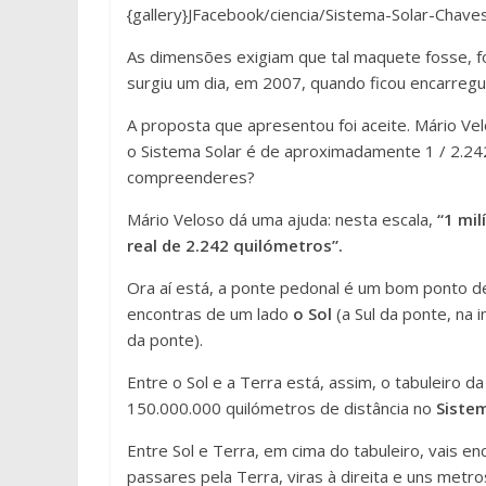
{gallery}JFacebook/ciencia/Sistema-Solar-Chaves
As dimensões exigiam que tal maquete fosse, 
surgiu um dia, em 2007, quando ficou encarreg
A proposta que apresentou foi aceite. Mário Ve
o Sistema Solar é de aproximadamente 1 / 2.2
compreenderes?
Mário Veloso dá uma ajuda: nesta escala,
“1 mi
real de 2.242 quilómetros”.
Ora aí está, a ponte pedonal é um bom ponto de 
encontras de um lado
o Sol
(a Sul da ponte, na 
da ponte).
Entre o Sol e a Terra está, assim, o tabuleiro 
150.000.000 quilómetros de distância no
Siste
Entre Sol e Terra, em cima do tabuleiro, vais e
passares pela Terra, viras à direita e uns metr