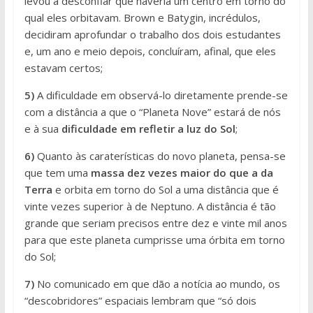
levou a desconfiar que haveria um centro em torno do
qual eles orbitavam. Brown e Batygin, incrédulos,
decidiram aprofundar o trabalho dos dois estudantes
e, um ano e meio depois, concluíram, afinal, que eles
estavam certos;
5)
A dificuldade em observá-lo diretamente prende-se
com a distância a que o “Planeta Nove” estará de nós
e à sua
dificuldade em refletir a luz do Sol
;
6)
Quanto às caraterísticas do novo planeta, pensa-se
que tem uma
massa dez vezes maior do que a da
Terra
e orbita em torno do Sol a uma distância que é
vinte vezes superior à de Neptuno. A distância é tão
grande que seriam precisos entre dez e vinte mil anos
para que este planeta cumprisse uma órbita em torno
do Sol;
7)
No comunicado em que dão a notícia ao mundo, os
“descobridores” espaciais lembram que “só dois