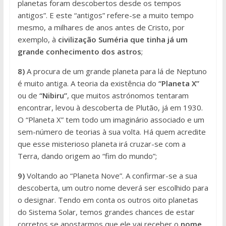
planetas foram descobertos desde os tempos
antigos”. E este “antigos” refere-se a muito tempo
mesmo, a milhares de anos antes de Cristo, por
exemplo, à
civilização Suméria que tinha já um
grande conhecimento dos astros
;
8)
A procura de um grande planeta para lá de Neptuno
é muito antiga. A teoria da existência do
“Planeta X”
ou de
“Nibiru”
, que muitos astrónomos tentaram
encontrar, levou à descoberta de Plutão, já em 1930.
O “Planeta X” tem todo um imaginário associado e um
sem-número de teorias à sua volta. Há quem acredite
que esse misterioso planeta irá cruzar-se com a
Terra, dando origem ao “fim do mundo”;
9)
Voltando ao “Planeta Nove”. A confirmar-se a sua
descoberta, um outro nome deverá ser escolhido para
o designar. Tendo em conta os outros oito planetas
do Sistema Solar, temos grandes chances de estar
corretos se apostarmos que ele vai receber o
nome