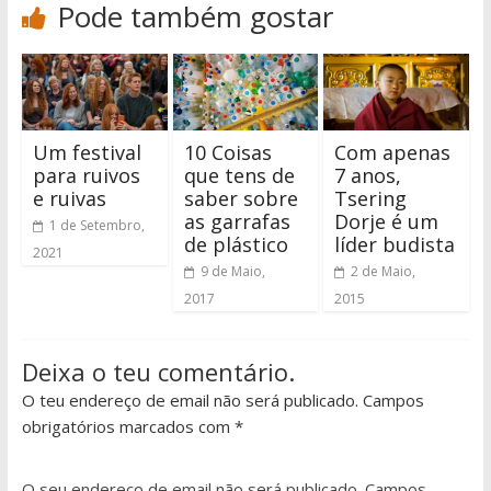
Pode também gostar
Um festival
10 Coisas
Com apenas
para ruivos
que tens de
7 anos,
e ruivas
saber sobre
Tsering
as garrafas
Dorje é um
1 de Setembro,
de plástico
líder budista
2021
9 de Maio,
2 de Maio,
2017
2015
Deixa o teu comentário.
O teu endereço de email não será publicado. Campos
obrigatórios marcados com *
O seu endereço de email não será publicado.
Campos