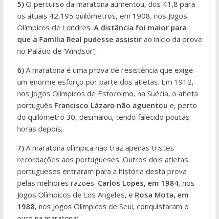
5)
O percurso da maratona aumentou, dos 41,8 para
os atuais 42,195 quilómetros, em 1908, nos Jogos
Olímpicos de Londres.
A distância foi maior para
que a Família Real pudesse assistir
ao início da prova
no Palácio de ‘Windsor’;
6)
A maratona é uma prova de resistência que exige
um enorme esforço por parte dos atletas. Em 1912,
nos Jogos Olímpicos de Estocolmo, na Suécia, o atleta
português
Francisco Lázaro não aguentou
e, perto
do quilómetro 30, desmaiou, tendo falecido poucas
horas depois;
7)
A maratona olímpica não traz apenas tristes
recordações aos portugueses. Outros dois atletas
portugueses entraram para a história desta prova
pelas melhores razões:
Carlos Lopes, em 1984
, nos
Jogos Olímpicos de Los Angeles, e
Rosa Mota, em
1988
, nos Jogos Olímpicos de Seul, conquistaram o
ouro na maratona;