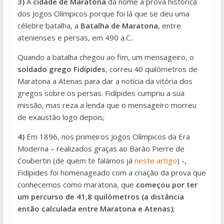
3)
A
cidade de Maratona
dá nome à prova histórica
dos Jogos Olímpicos porque foi lá que se deu uma
célebre batalha, a
Batalha de Maratona
, entre
atenienses e persas, em 490 a.C..
Quando a batalha chegou ao fim, um mensageiro, o
soldado grego Fidípides
, correu 40 quilómetros de
Maratona a Atenas para dar a notícia da vitória dos
gregos sobre os persas. Fidípides cumpriu a sua
missão, mas reza a lenda que o mensageiro morreu
de exaustão logo depois;
4)
Em 1896, nos primeiros Jogos Olímpicos da Era
Moderna – realizados graças ao Barão Pierre de
Coubertin (de quem te falámos já
neste artigo
) -,
Fidípides foi homenageado com a criação da prova que
conhecemos como maratona, que
começou por ter
um percurso de 41,8 quilómetros (a distância
então calculada entre Maratona e Atenas);