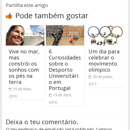
Partilha este artigo
Pode também gostar
Vive no mar,
6
Um dia para
mas
Curiosidades
celebrar o
constrói os
sobre o
movimento
sonhos com
Desporto
olímpico
os pés na
Universitári
30 de Junho,
terra
o em
2017
Portugal
10 de Maio,
19 de Abril,
2016
2016
Deixa o teu comentário.
O teu endereço de email não será publicado. Campos