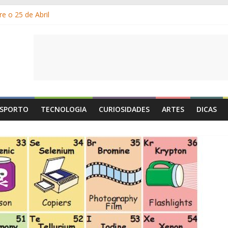
e o 25 de Abril
s gelados?
 por que suamos?
e Portugal: a história, as origens, o que se festeja
de Maio é o Dia do Trabalhador?
SPORTO
TECNOLOGIA
CURIOSIDADES
ARTES
DICAS