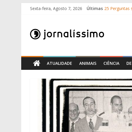
Skip
Sexta-feira, Agosto 7, 2026
Últimas
25 Perguntas s
to
Como surgira
content
Jornalissimo
O que é o suo
10 de Junho, D
Por que é que
Jornalissimo
ATUALIDADE
ANIMAIS
CIÊNCIA
DE