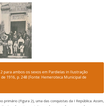
º 2 para ambos os sexos em Pardielas in Ilustração
 de 1916, p. 248 (Fonte: Hemeroteca Municipal de
 primário (Figura 2), uma das conquistas da I República. Assim,