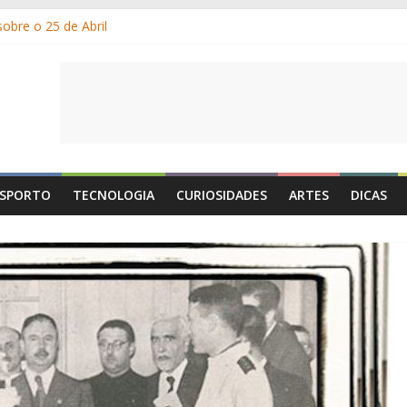
obre o 25 de Abril
m os gelados?
r e por que suamos?
ia de Portugal: a história, as origens, o que se festeja
 1 de Maio é o Dia do Trabalhador?
SPORTO
TECNOLOGIA
CURIOSIDADES
ARTES
DICAS