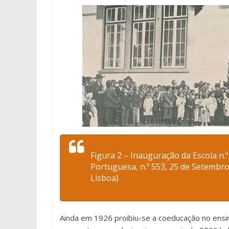
Figura 2 – Inauguração da Escola n.
Portuguesa, n.º 553, 25 de Setembro
Lisboa)
Ainda em 1926 proibiu-se a coeducação no ensino