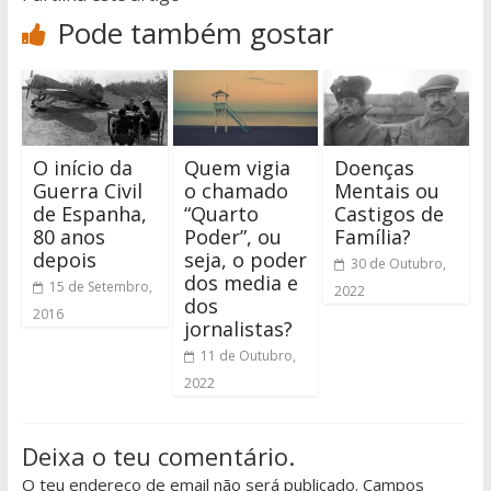
Pode também gostar
O início da
Quem vigia
Doenças
Guerra Civil
o chamado
Mentais ou
de Espanha,
“Quarto
Castigos de
80 anos
Poder”, ou
Família?
depois
seja, o poder
30 de Outubro,
dos media e
15 de Setembro,
2022
dos
2016
jornalistas?
11 de Outubro,
2022
Deixa o teu comentário.
O teu endereço de email não será publicado. Campos