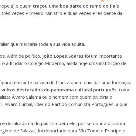
uropeia) e quem
traçou uma boa parte do rumo do
País
i três vezes Primeiro-Ministro e duas vezes Presidente da
iliar que marcaria toda a sua vida adulta.
s. Além de político,
João Lopes Soares
foi um importante
o a fundar o Colégio Moderno, ainda hoje uma instituição de
igura marcante na vida do filho, a quem quis dar uma formação
vultos destacados do panorama cultural português
, como
nalista Álvaro Salema ou o homem com quem dividiria o
l: Álvaro Cunhal, líder do Partido Comunista Português, a que
ce decalcada da do pai. Também ele, por se opor à ditadura
egime de Salazar, foi deportado para São Tomé e Príncipe e