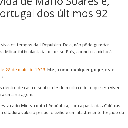
vida de Mário Soares e,
Portugal dos últimos 92
vivia os tempos da I República. Dela, não pôde guardar
 Militar foi implantada no nosso País, abrindo caminho à
 de 28 de maio de 1926
. Mas,
como qualquer golpe, este
is
.
s dentro de casa e sentiu, desde muito cedo, o que era viver
era uma miragem.
destacado Ministro da I República
, com a pasta das Colónias.
à ditadura valeu a prisão, o exílio e um afastamento forçado da