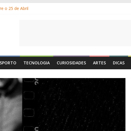
de Maio é o Dia do Trabalhador?
e o 25 de Abril
s gelados?
 por que suamos?
e Portugal: a história, as origens, o que se festeja
SPORTO
TECNOLOGIA
CURIOSIDADES
ARTES
DICAS