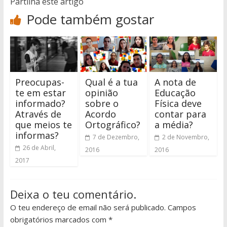
Partilha este artigo
Pode também gostar
Preocupas-
Qual é a tua
A nota de
te em estar
opinião
Educação
informado?
sobre o
Física deve
Através de
Acordo
contar para
que meios te
Ortográfico?
a média?
informas?
7 de Dezembro,
2 de Novembro,
26 de Abril,
2016
2016
2017
Deixa o teu comentário.
O teu endereço de email não será publicado. Campos
obrigatórios marcados com *