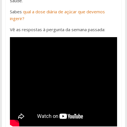
saúde.
Sabes
qual a dose diária de açúcar que devemos
ingerir?
Vê as respostas à pergunta da semana passada: