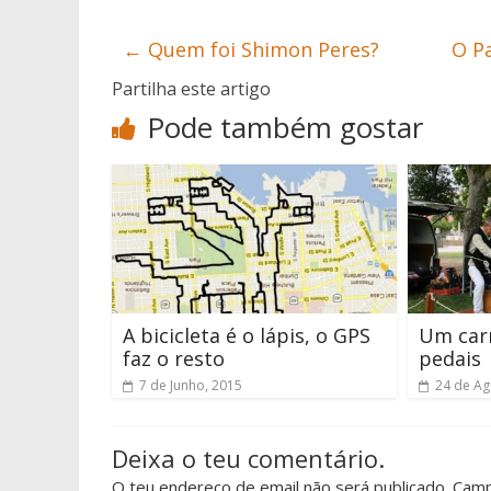
←
Quem foi Shimon Peres?
O P
Partilha este artigo
Pode também gostar
A bicicleta é o lápis, o GPS
Um car
faz o resto
pedais
7 de Junho, 2015
24 de Ag
Deixa o teu comentário.
O teu endereço de email não será publicado. Cam