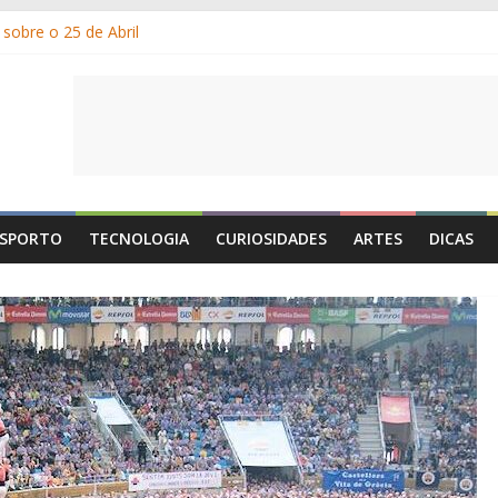
sobre o 25 de Abril
am os gelados?
or e por que suamos?
Dia de Portugal: a história, as origens, o que se festeja
e 1 de Maio é o Dia do Trabalhador?
SPORTO
TECNOLOGIA
CURIOSIDADES
ARTES
DICAS