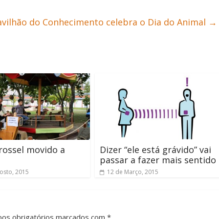
avilhão do Conhecimento celebra o Dia do Animal
→
rossel movido a
Dizer “ele está grávido” vai
passar a fazer mais sentido
osto, 2015
12 de Março, 2015
pos obrigatórios marcados com *