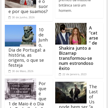
é o
britânica será um
suor
homem.
e por que suamos?
30 de Junho, 2026
A
10
“cat
de
arse
Junh
” de
o,
Shakira junto a
Dia de Portugal: a
Bizarrap
história, as
transformou-se
origens, o que se
num estrondoso
festeja
êxito
30 de Maio, 2026
22 de Janeiro, 2023
Por
The
que
Last
é
of
que
Us
1 de Maio é o Dia
pode bem ser “a