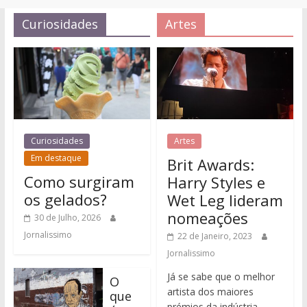
Curiosidades
Artes
Curiosidades
Artes
Em destaque
Brit Awards:
Como surgiram
Harry Styles e
os gelados?
Wet Leg lideram
nomeações
30 de Julho, 2026
Jornalissimo
22 de Janeiro, 2023
Jornalissimo
Já se sabe que o melhor
O
artista dos maiores
que
prémios da indústria