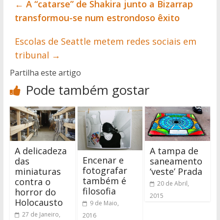
←
A “catarse” de Shakira junto a Bizarrap
transformou-se num estrondoso êxito
Escolas de Seattle metem redes sociais em
tribunal
→
Partilha este artigo
Pode também gostar
A delicadeza
A tampa de
Encenar e
das
saneamento
fotografar
miniaturas
‘veste’ Prada
também é
contra o
20 de Abril,
filosofia
horror do
2015
Holocausto
9 de Maio,
27 de Janeiro,
2016