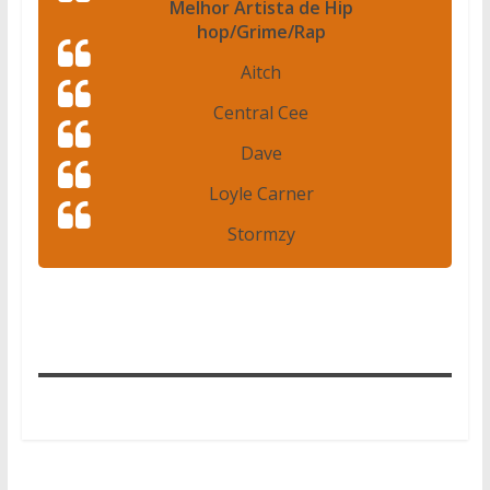
Melhor Artista de Hip
hop/Grime/Rap
Aitch
Central Cee
Dave
Loyle Carner
Stormzy