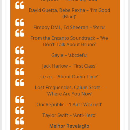
David Guetta, Bebe Rexha – ‘I’m Good
(Blue)’
Fireboy DML, Ed Sheeran – ‘Peru’
From the Encanto Soundtrack – ‘We
Don’t Talk About Bruno’
Gayle – ‘abcdefu’
Jack Harlow – ‘First Class’
Lizzo – ‘About Damn Time’
Lost Frequencies, Calum Scott –
‘Where Are You Now’
OneRepublic – ‘I Ain’t Worried’
Taylor Swift – ‘Anti-Hero’
Melhor Revelação