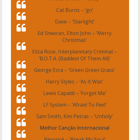
Cat Burns – ‘go’
Dave – ‘Starlight’
Ed Sheeran, Elton John – ‘Merry
Christmas’
Eliza Rose, Interplanetary Criminal –
‘B.O.T.A. (Baddest Of Them All)’
George Ezra – ‘Green Green Grass’
Harry Styles – ‘As It Was’
Lewis Capaldi – ‘Forget Me’
LF System – ‘Afraid To Feel’
Sam Smith, Kim Petras – ‘Unholy’
Melhor Canção Internacional
Beyoncé – ‘Break My Soul’