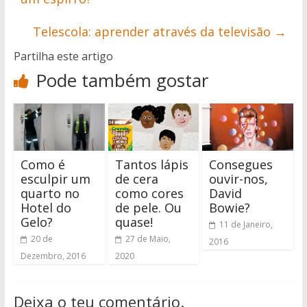
Telescola: aprender através da televisão
→
Partilha este artigo
Pode também gostar
Como é
Tantos lápis
Consegues
esculpir um
de cera
ouvir-nos,
quarto no
como cores
David
Hotel do
de pele. Ou
Bowie?
Gelo?
quase!
11 de Janeiro,
20 de
27 de Maio,
2016
Dezembro, 2016
2020
Deixa o teu comentário.