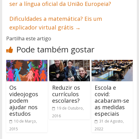
ser a língua oficial da União Europeia?
Dificuldades a matemática? Eis um
explicador virtual grátis
→
Partilha este artigo
Pode também gostar
Os
Reduzir os
Escola e
videojogos
currículos
covid:
podem
escolares?
acabaram-se
ajudar nos
as medidas
19 de Outubro,
estudos
especiais
2016
10 de Março,
31 de Agosto,
2015
2022