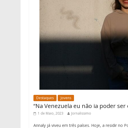
Destaques
Jovens
“Na Venezuela eu não ia poder ser 
1 de Maio, 2023
Jornalissimo
Annaly já viveu em três países. Hoje, a residir no 