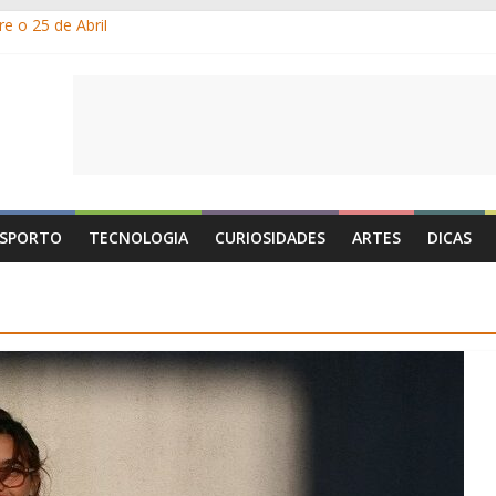
e o 25 de Abril
s gelados?
 por que suamos?
e Portugal: a história, as origens, o que se festeja
de Maio é o Dia do Trabalhador?
SPORTO
TECNOLOGIA
CURIOSIDADES
ARTES
DICAS