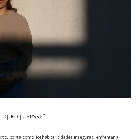
o que quisesse”
Porto, conta como foi habitar cidades inseguras, enfrentar a