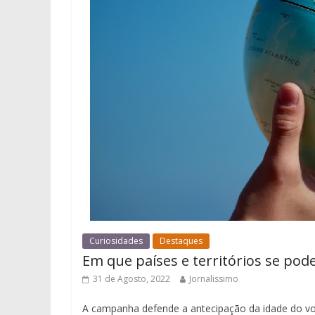
Curiosidades
Destaques
Em que países e territórios se pod
31 de Agosto, 2022
Jornalissimo
A campanha defende a antecipação da idade do vo