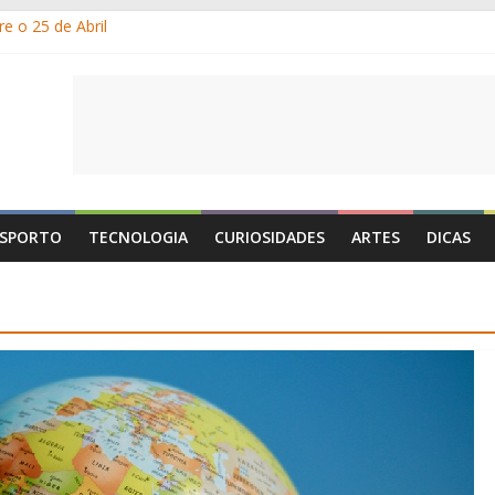
e o 25 de Abril
s gelados?
 por que suamos?
e Portugal: a história, as origens, o que se festeja
de Maio é o Dia do Trabalhador?
SPORTO
TECNOLOGIA
CURIOSIDADES
ARTES
DICAS