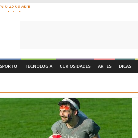
e o 25 de Abril
s gelados?
 por que suamos?
e Portugal: a história, as origens, o que se festeja
de Maio é o Dia do Trabalhador?
SPORTO
TECNOLOGIA
CURIOSIDADES
ARTES
DICAS