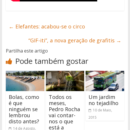
←
Elefantes: acabou-se o circo
“GIF-iti”, a nova geração de grafitis
→
Partilha este artigo
Pode também gostar
Bolas, como
Todos os
Um jardim
é que
meses,
no tejadilho
ninguém se
Pedro Rocha
10 de Maio,
lembrou
vai contar-
2015
disto antes?
nos o que
está a
14 de Agosto,