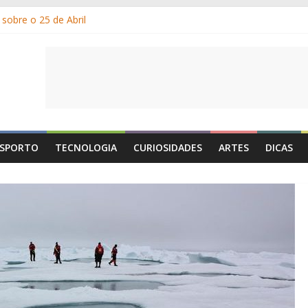
sobre o 25 de Abril
am os gelados?
or e por que suamos?
Dia de Portugal: a história, as origens, o que se festeja
e 1 de Maio é o Dia do Trabalhador?
SPORTO
TECNOLOGIA
CURIOSIDADES
ARTES
DICAS