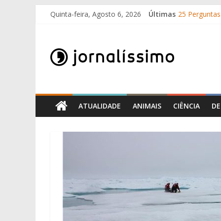
Skip
Quinta-feira, Agosto 6, 2026
Últimas
25 Perguntas 
to
Como surgir
content
Jornalissimo
O que é o su
10 de Junho, 
Por que é qu
Jornalissimo
ATUALIDADE
ANIMAIS
CIÊNCIA
DE