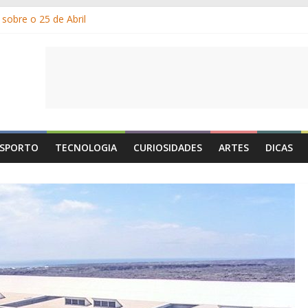
sobre o 25 de Abril
am os gelados?
or e por que suamos?
Dia de Portugal: a história, as origens, o que se festeja
e 1 de Maio é o Dia do Trabalhador?
SPORTO
TECNOLOGIA
CURIOSIDADES
ARTES
DICAS