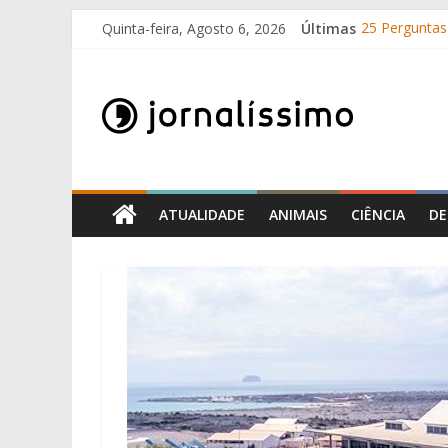
Skip
Quinta-feira, Agosto 6, 2026
Últimas
25 Perguntas 
to
Como surgir
content
Jornalissimo
O que é o su
10 de Junho, 
Por que é qu
Jornalissimo
ATUALIDADE
ANIMAIS
CIÊNCIA
DE