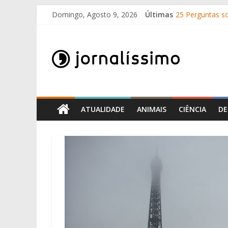
Por que é que 1
Skip
Domingo, Agosto 9, 2026
Últimas
25 Perguntas so
to
Como surgiram 
content
Jornalissimo
O que é o suor
10 de Junho, Dia
Jornalissimo
ATUALIDADE
ANIMAIS
CIÊNCIA
DE