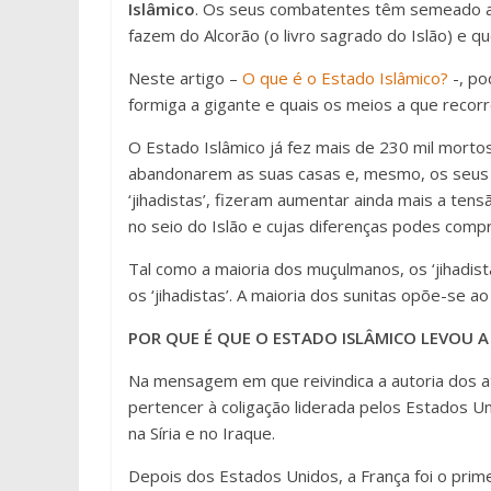
Islâmico
. Os seus combatentes têm semeado a vi
fazem do Alcorão (o livro sagrado do Islão) e 
Neste artigo –
O que é o Estado Islâmico?
-, po
formiga a gigante e quais os meios a que recorre
O Estado Islâmico já fez mais de 230 mil morto
abandonarem as suas casas e, mesmo, os seus 
‘jihadistas’, fizeram aumentar ainda mais a tens
no seio do Islão e cujas diferenças podes com
Tal como a maioria dos muçulmanos, os ‘jihadist
os ‘jihadistas’. A maioria dos sunitas opõe-se ao
POR QUE É QUE O ESTADO ISLÂMICO LEVOU A
Na mensagem em que reivindica a autoria dos at
pertencer à coligação liderada pelos Estados U
na Síria e no Iraque.
Depois dos Estados Unidos, a França foi o prime