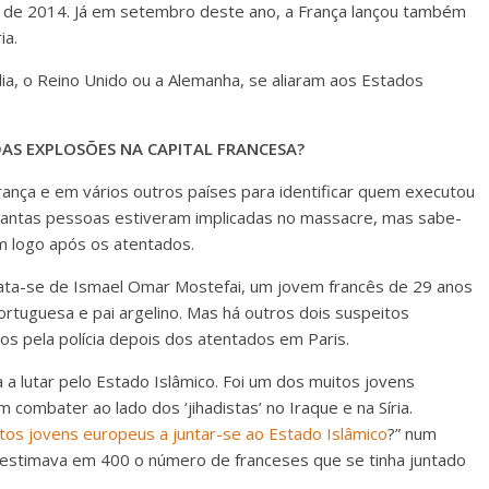
o de 2014. Já em setembro deste ano, a França lançou também
ia.
ia, o Reino Unido ou a Alemanha, se aliaram aos Estados
AS EXPLOSÕES NA CAPITAL FRANCESA?
ança e em vários outros países para identificar quem executou
quantas pessoas estiveram implicadas no massacre, mas sabe-
m logo após os atentados.
rata-se de Ismael Omar Mostefai, um jovem francês de 29 anos
portuguesa e pai argelino. Mas há outros dois suspeitos
dos pela polícia depois dos atentados em Paris.
 a lutar pelo Estado Islâmico. Foi um dos muitos jovens
combater ao lado dos ‘jihadistas’ no Iraque e na Síria.
tos jovens europeus a juntar-se ao Estado Islâmico
?” num
 estimava em 400 o número de franceses que se tinha juntado