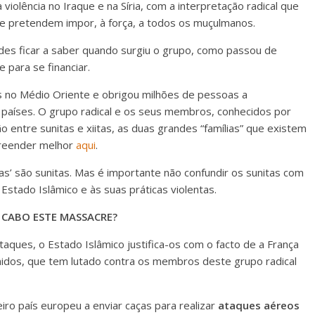
olência no Iraque e na Síria, com a interpretação radical que
que pretendem impor, à força, a todos os muçulmanos.
des ficar a saber quando surgiu o grupo, como passou de
 para se financiar.
s no Médio Oriente e obrigou milhões de pessoas a
países. O grupo radical e os seus membros, conhecidos por
ão entre sunitas e xiitas, as duas grandes “famílias” que existem
preender melhor
aqui
.
as’ são sunitas. Mas é importante não confundir os sunitas com
 Estado Islâmico e às suas práticas violentas.
 CABO ESTE MASSACRE?
aques, o Estado Islâmico justifica-os com o facto de a França
nidos, que tem lutado contra os membros deste grupo radical
iro país europeu a enviar caças para realizar
ataques aéreos