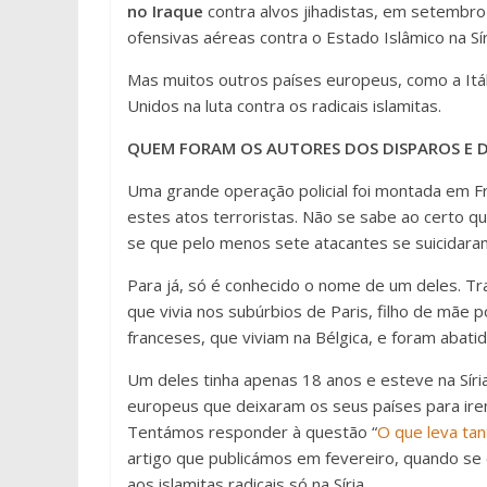
no Iraque
contra alvos jihadistas, em setembr
ofensivas aéreas contra o Estado Islâmico na Sír
Mas muitos outros países europeus, como a Itál
Unidos na luta contra os radicais islamitas.
QUEM FORAM OS AUTORES DOS DISPAROS E D
Uma grande operação policial foi montada em Fr
estes atos terroristas. Não se sabe ao certo 
se que pelo menos sete atacantes se suicidara
Para já, só é conhecido o nome de um deles. T
que vivia nos subúrbios de Paris, filho de mãe 
franceses, que viviam na Bélgica, e foram abati
Um deles tinha apenas 18 anos e esteve na Síria
europeus que deixaram os seus países para irem 
Tentámos responder à questão “
O que leva tan
artigo que publicámos em fevereiro, quando se
aos islamitas radicais só na Síria.