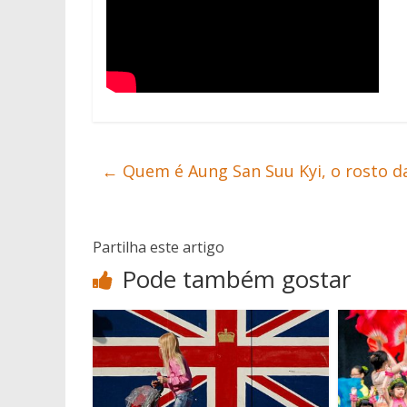
←
Quem é Aung San Suu Kyi, o rosto d
Partilha este artigo
Pode também gostar