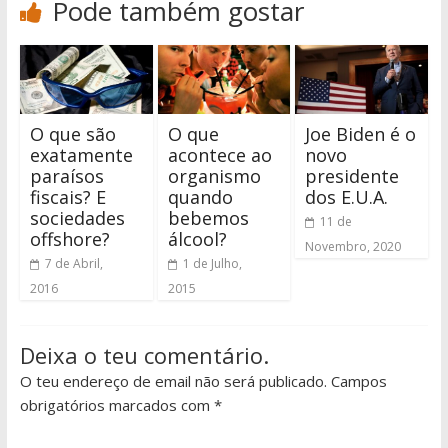
Pode também gostar
O que são
O que
Joe Biden é o
exatamente
acontece ao
novo
paraísos
organismo
presidente
fiscais? E
quando
dos E.U.A.
sociedades
bebemos
11 de
offshore?
álcool?
Novembro, 2020
7 de Abril,
1 de Julho,
2016
2015
Deixa o teu comentário.
O teu endereço de email não será publicado. Campos
obrigatórios marcados com *