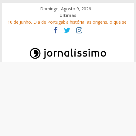
Skip
Domingo, Agosto 9, 2026
to
Últimas
content
10 de Junho, Dia de Portugal: a história, as origens, o que se
festeja
Por que é que 1 de Maio é o Dia do Trabalhador?
25 Perguntas sobre o 25 de Abril
Como surgiram os gelados?
O que é o suor e por que suamos?
Jornalissimo
Jornalissimo