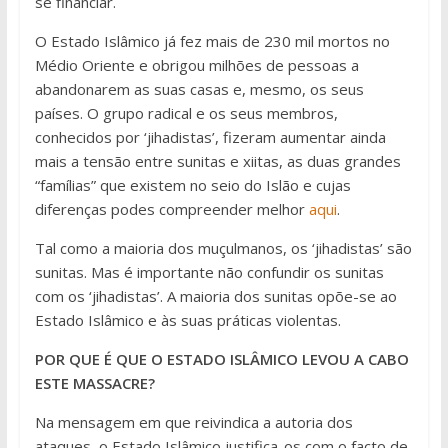
se financiar.
O Estado Islâmico já fez mais de 230 mil mortos no
Médio Oriente e obrigou milhões de pessoas a
abandonarem as suas casas e, mesmo, os seus
países. O grupo radical e os seus membros,
conhecidos por ‘jihadistas’, fizeram aumentar ainda
mais a tensão entre sunitas e xiitas, as duas grandes
“famílias” que existem no seio do Islão e cujas
diferenças podes compreender melhor
aqui
.
Tal como a maioria dos muçulmanos, os ‘jihadistas’ são
sunitas. Mas é importante não confundir os sunitas
com os ‘jihadistas’. A maioria dos sunitas opõe-se ao
Estado Islâmico e às suas práticas violentas.
POR QUE É QUE O ESTADO ISLÂMICO LEVOU A CABO
ESTE MASSACRE?
Na mensagem em que reivindica a autoria dos
ataques, o Estado Islâmico justifica-os com o facto de