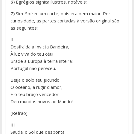
6)
Egrégios signica ilustres, notáveis;
7)
Sim. Sofreu um corte, pois era bem maior. Por
curiosidade, as partes cortadas à versão original são
as seguintes:
II
Desfralda a Invicta Bandeira,
À luz viva do teu céu!
Brade a Europa à terra inteira:
Portugal não pereceu.
Beija o solo teu jucundo
O oceano, a rugir d’amor,
E o teu braço vencedor
Deu mundos novos ao Mundo!
(Refrão)
III
Saudai o Sol que desponta