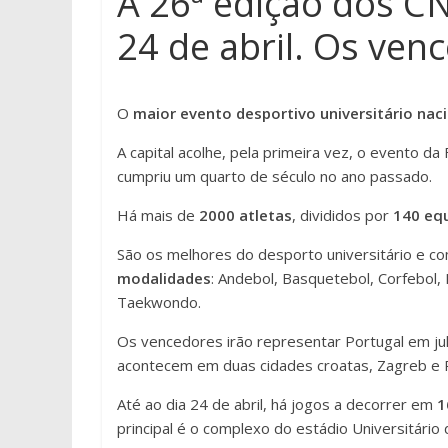
A 26ª edição dos C
24 de abril. Os ven
O
maior evento desportivo universitário nac
A capital acolhe, pela primeira vez, o evento d
cumpriu um quarto de século no ano passado.
Há mais de
2000 atletas
, divididos por
140 eq
São os melhores do desporto universitário e co
modalidades
: Andebol, Basquetebol, Corfebol, 
Taekwondo.
Os vencedores irão representar Portugal em ju
acontecem em duas cidades croatas, Zagreb e R
Até ao dia 24 de abril, há jogos a decorrer em
1
principal é o complexo do estádio Universitário