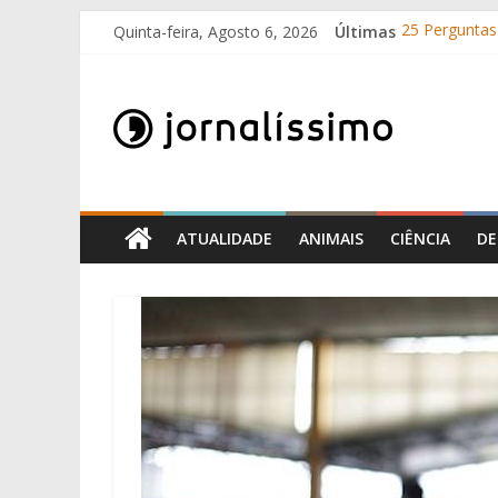
Skip
Quinta-feira, Agosto 6, 2026
Últimas
25 Perguntas 
to
Como surgir
content
Jornalissimo
O que é o su
10 de Junho, 
Por que é qu
Jornalissimo
ATUALIDADE
ANIMAIS
CIÊNCIA
DE