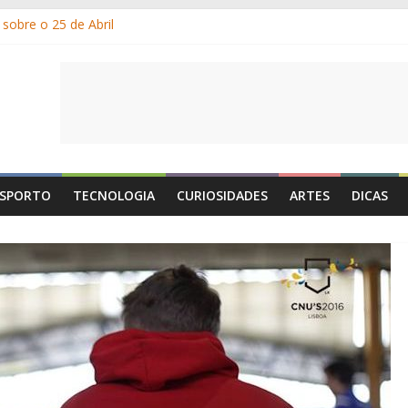
sobre o 25 de Abril
am os gelados?
or e por que suamos?
Dia de Portugal: a história, as origens, o que se festeja
e 1 de Maio é o Dia do Trabalhador?
SPORTO
TECNOLOGIA
CURIOSIDADES
ARTES
DICAS