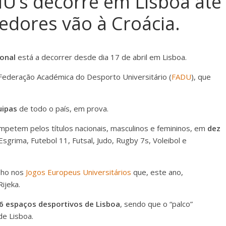
NU’s decorre em Lisboa até
cedores vão à Croácia.
ional
está a decorrer desde dia 17 de abril em Lisboa.
a Federação Académica do Desporto Universitário (
FADU
), que
uipas
de todo o país, em prova.
mpetem pelos títulos nacionais, masculinos e femininos, em
dez
Esgrima, Futebol 11, Futsal, Judo, Rugby 7s, Voleibol e
lho nos
Jogos Europeus Universitários
que, este ano,
ijeka.
6 espaços desportivos de Lisboa
, sendo que o “palco”
 de Lisboa.