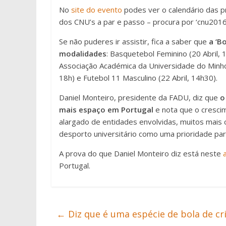
No
site do evento
podes ver o calendário das pr
dos CNU’s a par e passo – procura por ‘cnu2016
Se não puderes ir assistir, fica a saber que
a ‘B
modalidades
: Basquetebol Feminino (20 Abril, 
Associação Académica da Universidade do Minho v
18h) e Futebol 11 Masculino (22 Abril, 14h30).
Daniel Monteiro, presidente da FADU, diz que
o 
mais espaço em Portugal
e nota que o cresci
alargado de entidades envolvidas, muitos mais c
desporto universitário como uma prioridade pa
A prova do que Daniel Monteiro diz está neste
a
Portugal.
←
Diz que é uma espécie de bola de cri