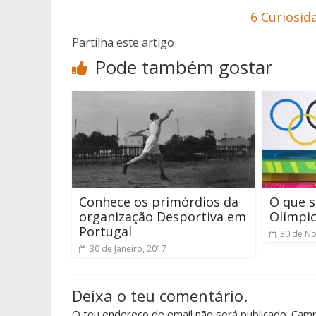
6 Curiosid
Partilha este artigo
Pode também gostar
Conhece os primórdios da
O que s
organização Desportiva em
Olímpic
Portugal
30 de N
30 de Janeiro, 2017
Deixa o teu comentário.
O teu endereço de email não será publicado. Cam