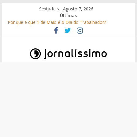
Skip
Sexta-feira, Agosto 7, 2026
to
Últimas
content
Por que é que 1 de Maio é o Dia do Trabalhador?
25 Perguntas sobre o 25 de Abril
Como surgiram os gelados?
O que é o suor e por que suamos?
10 de Junho, Dia de Portugal: a história, as origens, o que se
festeja
Jornalissimo
Jornalissimo