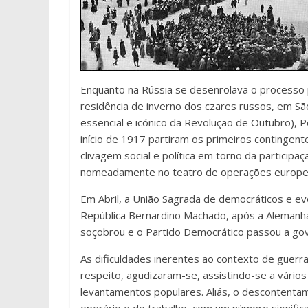
Enquanto na Rússia se desenrolava o processo po
residência de inverno dos czares russos, em 
essencial e icónico da Revolução de Outubro), Po
início de 1917 partiram os primeiros contingen
clivagem social e política em torno da particip
nomeadamente no teatro de operações europe
Em Abril, a União Sagrada de democráticos e ev
República Bernardino Machado, após a Alemanha
soçobrou e o Partido Democrático passou a gov
As dificuldades inerentes ao contexto de guer
respeito, agudizaram-se, assistindo-se a vário
levantamentos populares. Aliás, o descontenta