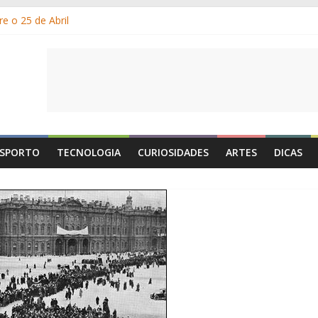
e o 25 de Abril
s gelados?
 por que suamos?
e Portugal: a história, as origens, o que se festeja
de Maio é o Dia do Trabalhador?
SPORTO
TECNOLOGIA
CURIOSIDADES
ARTES
DICAS