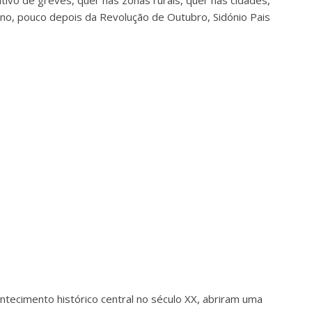
tivo de greves, quer nas zonas rurais, quer nas cidades,
ano, pouco depois da Revolução de Outubro, Sidónio Pais
ntecimento histórico central no século XX, abriram uma