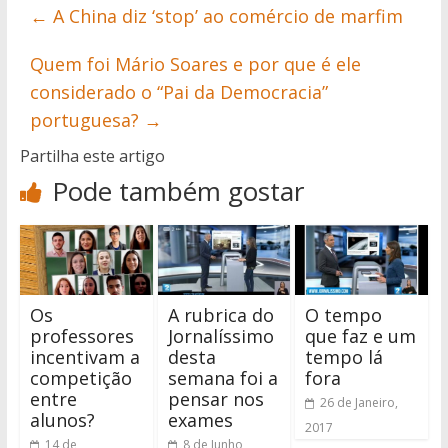
←
A China diz ‘stop’ ao comércio de marfim
Quem foi Mário Soares e por que é ele
considerado o “Pai da Democracia”
portuguesa?
→
Partilha este artigo
Pode também gostar
Os
A rubrica do
O tempo
professores
Jornalíssimo
que faz e um
incentivam a
desta
tempo lá
competição
semana foi a
fora
entre
pensar nos
26 de Janeiro,
alunos?
exames
2017
14 de
8 de Junho,