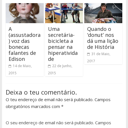
A
Uma
Quando o
(assustadora
secretária-
‘donut’ nos
) voz das
bicicleta a
dá uma lição
bonecas
pensar na
de História
falantes de
hiperativida
31 de Maio,
Edison
de
2017
14 de Maio,
22 de Junho,
2015
2015
Deixa o teu comentário.
O teu endereço de email não será publicado. Campos
obrigatórios marcados com *
O seu endereço de email não será publicado.
Campos