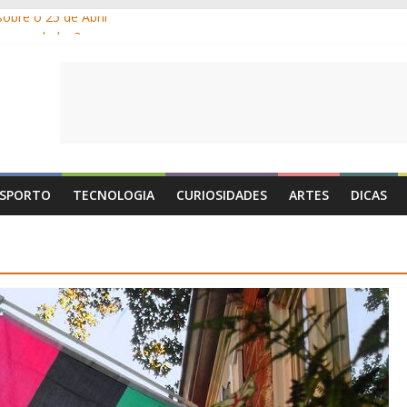
obre o 25 de Abril
m os gelados?
r e por que suamos?
ia de Portugal: a história, as origens, o que se festeja
 1 de Maio é o Dia do Trabalhador?
SPORTO
TECNOLOGIA
CURIOSIDADES
ARTES
DICAS