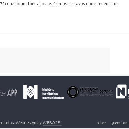
776) que foram libertados os últimos escravos norte-americanos
servados. Webdesign by
WEBORBI
Sobre
Quem Som