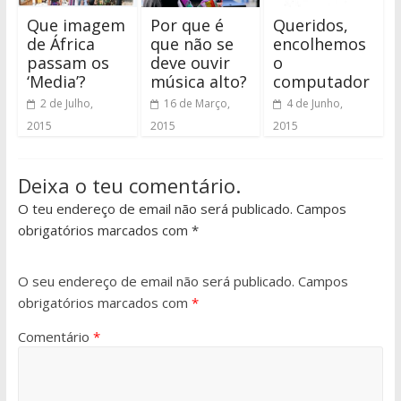
Que imagem
Por que é
Queridos,
de África
que não se
encolhemos
passam os
deve ouvir
o
‘Media’?
música alto?
computador
2 de Julho,
16 de Março,
4 de Junho,
2015
2015
2015
Deixa o teu comentário.
O teu endereço de email não será publicado. Campos
obrigatórios marcados com *
O seu endereço de email não será publicado.
Campos
obrigatórios marcados com
*
Comentário
*