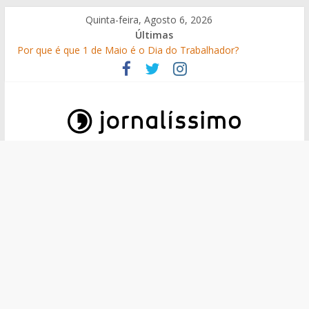
Skip
Quinta-feira, Agosto 6, 2026
to
Últimas
content
Por que é que 1 de Maio é o Dia do Trabalhador?
25 Perguntas sobre o 25 de Abril
Como surgiram os gelados?
O que é o suor e por que suamos?
10 de Junho, Dia de Portugal: a história, as origens, o que se
festeja
Jornalissimo
Jornalissimo