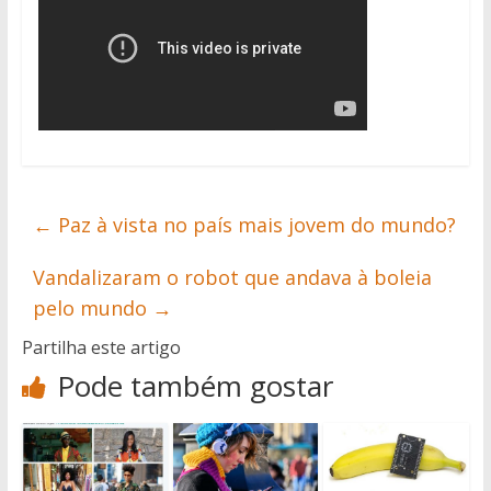
←
Paz à vista no país mais jovem do mundo?
Vandalizaram o robot que andava à boleia
pelo mundo
→
Partilha este artigo
Pode também gostar