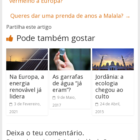
vermelho à Europa?
Queres dar uma prenda de anos a Malala?
→
Partilha este artigo
Pode também gostar
Na Europa, a
As garrafas
Jordânia: a
energia
de água “já
ecologia
renovável já
eram”?
chegou ao
lidera
culto
9 de Maio,
3 de Fevereiro,
24 de Abril,
2017
2021
2015
Deixa o teu comentário.