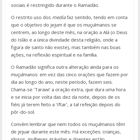
sociais é restringido durante o Ramadão.
O restrito uso dos
media
faz sentido, tendo em conta
que o objetivo do jejum é que os muçulmanos se
centrem, ao longo deste mês, na oração a Alá (o Deus
do Islão e a única divindade desta religião, onde a
figura de santo não existe), mas também nas boas
ações, na reflexão espiritual e na família.
O Ramadão significa outra alteração ainda para os
muçulmanos: em vez das cinco orações que fazem por
dia ao longo do ano, neste período, fazem seis.
Chama-se ‘Tarawi’ a oração extra, que dura uma hora
e se inicia por volta das dez da noite, depois de os
fiéis já terem feito a ‘Iftar’, a tal refeição depois do
pôr-do-sol.
Convém lembrar que nem todos os muçulmanos têm
de jejuar durante este mês. Há exceções: crianças,
idosos, mulheres grávidas e doentes estão