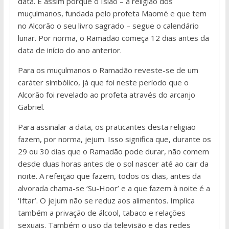
data. É assim porque o Islão – a religião dos
muçulmanos, fundada pelo profeta Maomé e que tem
no Alcorão o seu livro sagrado – segue o calendário
lunar. Por norma, o Ramadão começa 12 dias antes da
data de início do ano anterior.
Para os muçulmanos o Ramadão reveste-se de um
caráter simbólico, já que foi neste período que o
Alcorão foi revelado ao profeta através do arcanjo
Gabriel.
Para assinalar a data, os praticantes desta religião
fazem, por norma, jejum. Isso significa que, durante os
29 ou 30 dias que o Ramadão pode durar, não comem
desde duas horas antes de o sol nascer até ao cair da
noite. A refeição que fazem, todos os dias, antes da
alvorada chama-se ‘Su-Hoor’ e a que fazem à noite é a
‘Iftar’. O jejum não se reduz aos alimentos. Implica
também a privação de álcool, tabaco e relações
sexuais. Também o uso da televisão e das redes