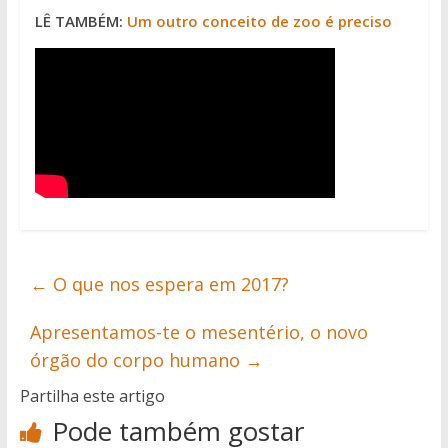
LÊ TAMBÉM:
Um outro conceito de zoo é preciso
←
O que nos espera em 2017?
Apresentamos-te o mesentério, o novo
órgão do corpo humano
→
Partilha este artigo
Pode também gostar