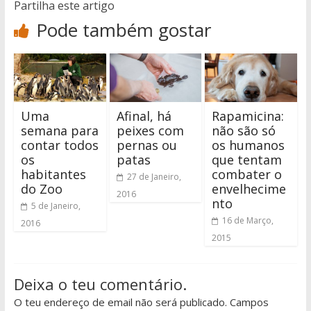
Partilha este artigo
Pode também gostar
Uma
Afinal, há
Rapamicina:
semana para
peixes com
não são só
contar todos
pernas ou
os humanos
os
patas
que tentam
habitantes
combater o
27 de Janeiro,
do Zoo
envelhecime
2016
nto
5 de Janeiro,
16 de Março,
2016
2015
Deixa o teu comentário.
O teu endereço de email não será publicado. Campos