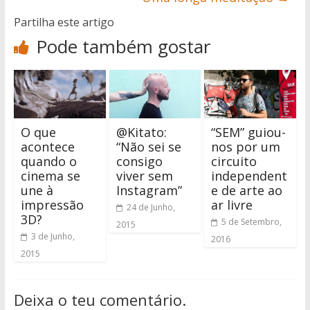
Partilha este artigo
Pode também gostar
O que
@Kitato:
“SEM” guiou-
acontece
“Não sei se
nos por um
quando o
consigo
circuito
cinema se
viver sem
independent
une à
Instagram”
e de arte ao
impressão
ar livre
24 de Junho,
3D?
5 de Setembro,
2015
3 de Junho,
2016
2015
Deixa o teu comentário.