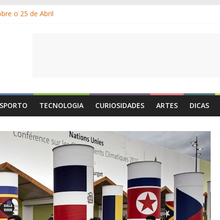
bre o 25 de Abril
os gelados?
 e por que suamos?
 de Portugal: a história, as origens, o que se festeja
 de Maio é o Dia do Trabalhador?
SPORTO
TECNOLOGIA
CURIOSIDADES
ARTES
DICAS