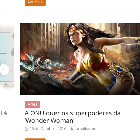
Ler Mais
Artes
l à
A ONU quer os superpoderes da
‘Wonder Woman’
26 de Outubro, 2016
Jornalissimo