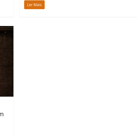
Ler Mais
um