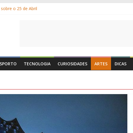
sobre o 25 de Abril
am os gelados?
or e por que suamos?
Dia de Portugal: a história, as origens, o que se festeja
e 1 de Maio é o Dia do Trabalhador?
SPORTO
TECNOLOGIA
CURIOSIDADES
ARTES
DICAS