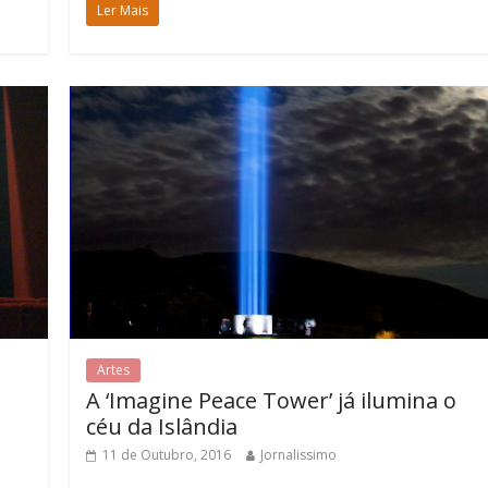
Ler Mais
Artes
A ‘Imagine Peace Tower’ já ilumina o
céu da Islândia
11 de Outubro, 2016
Jornalissimo