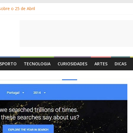
obre o 25 de Abril
m os gelados?
r e por que suamos?
ia de Portugal: a história, as origens, o que se festeja
 1 de Maio é o Dia do Trabalhador?
SPORTO
TECNOLOGIA
CURIOSIDADES
ARTES
DICAS