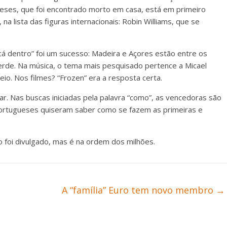
eneses, que foi encontrado morto em casa, está em primeiro
a lista das figuras internacionais: Robin Williams, que se
 cá dentro” foi um sucesso: Madeira e Açores estão entre os
erde. Na música, o tema mais pesquisado pertence a Micael
eio. Nos filmes? “Frozen” era a resposta certa.
inhar. Nas buscas iniciadas pela palavra “como”, as vencedoras são
 portugueses quiseram saber como se fazem as primeiras e
foi divulgado, mas é na ordem dos milhões.
A “família” Euro tem novo membro
→