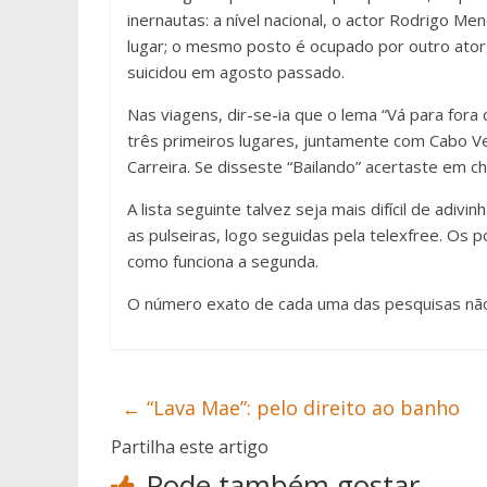
inernautas: a nível nacional, o actor Rodrigo M
lugar; o mesmo posto é ocupado por outro ator, n
suicidou em agosto passado.
Nas viagens, dir-se-ia que o lema “Vá para fora
três primeiros lugares, juntamente com Cabo V
Carreira. Se disseste “Bailando” acertaste em ch
A lista seguinte talvez seja mais difícil de adiv
as pulseiras, logo seguidas pela telexfree. Os
como funciona a segunda.
O número exato de cada uma das pesquisas não 
←
“Lava Mae”: pelo direito ao banho
Partilha este artigo
Pode também gostar