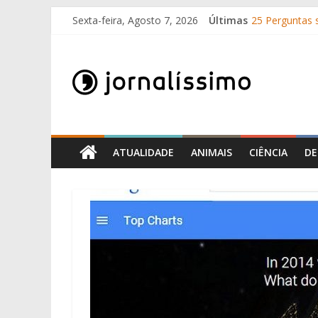
Skip
Sexta-feira, Agosto 7, 2026
Últimas
25 Perguntas s
to
Como surgira
content
Jornalissimo
O que é o suo
10 de Junho, D
Por que é que
Jornalissimo
ATUALIDADE
ANIMAIS
CIÊNCIA
DE