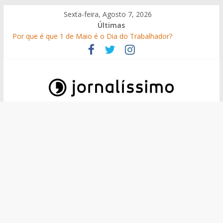
Skip
Sexta-feira, Agosto 7, 2026
to
Últimas
content
Por que é que 1 de Maio é o Dia do Trabalhador?
25 Perguntas sobre o 25 de Abril
Como surgiram os gelados?
O que é o suor e por que suamos?
10 de Junho, Dia de Portugal: a história, as origens, o que se
festeja
Jornalissimo
Jornalissimo