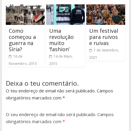
Como
Uma
Um festival
começou a
revolução
para ruivos
guerra na
muito
e ruivas
Síria?
‘fashion’
1 de Setembro,
16 de
14 de Maio,
2021
Novembro, 2015
2015
Deixa o teu comentário.
O teu endereço de email não será publicado. Campos
obrigatórios marcados com *
O seu endereço de email não será publicado.
Campos
obrigatórios marcados com
*