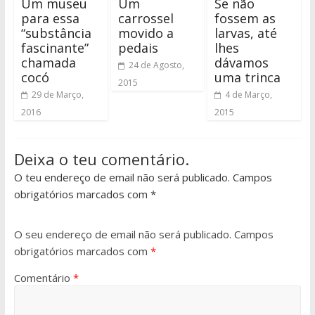
Um museu
Um
Se não
para essa
carrossel
fossem as
“substância
movido a
larvas, até
fascinante”
pedais
lhes
chamada
dávamos
24 de Agosto,
cocó
uma trinca
2015
29 de Março,
4 de Março,
2016
2015
Deixa o teu comentário.
O teu endereço de email não será publicado. Campos
obrigatórios marcados com *
O seu endereço de email não será publicado.
Campos
obrigatórios marcados com
*
Comentário
*