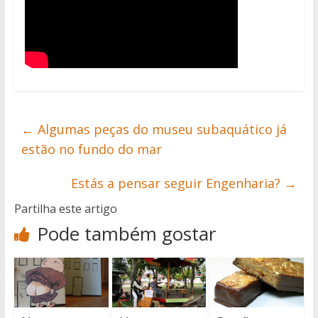
←
Algumas peças do museu subaquático já
estão no fundo do mar
Estás a pensar seguir Engenharia?
→
Partilha este artigo
Pode também gostar