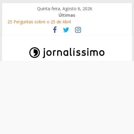
Skip
Quinta-feira, Agosto 6, 2026
to
Últimas
content
25 Perguntas sobre o 25 de Abril
Como surgiram os gelados?
O que é o suor e por que suamos?
10 de Junho, Dia de Portugal: a história, as origens, o que se
festeja
Por que é que 1 de Maio é o Dia do Trabalhador?
Jornalissimo
Jornalissimo