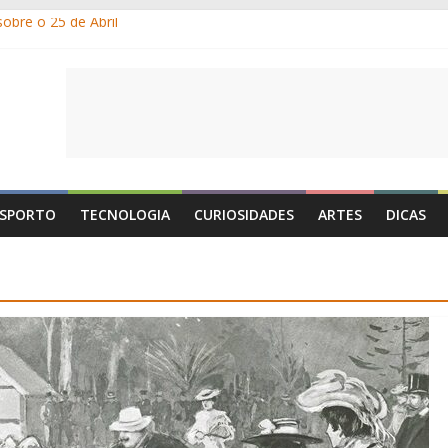
obre o 25 de Abril
m os gelados?
r e por que suamos?
ia de Portugal: a história, as origens, o que se festeja
 1 de Maio é o Dia do Trabalhador?
SPORTO
TECNOLOGIA
CURIOSIDADES
ARTES
DICAS