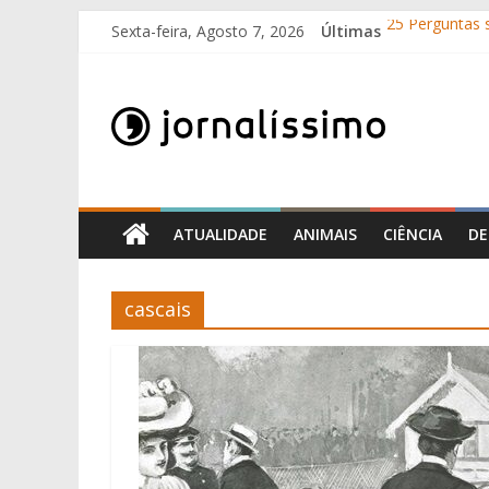
Skip
25 Perguntas s
Sexta-feira, Agosto 7, 2026
Últimas
to
Como surgira
content
O que é o suo
Jornalissimo
10 de Junho, D
Por que é que
Jornalissimo
ATUALIDADE
ANIMAIS
CIÊNCIA
DE
cascais